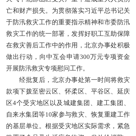
亡和财产损失。
为贯彻落实习近平总书记关
于防汛救灾工作的重要指示精神和
市委防汛
救灾工作的统一部署
，
发挥好职工互助保障
在救灾善后工作中
的作用
，北京办事处
积极
做出行动，向中互会申请
300万元专项资金
开展
防汛救灾专项慰问工作。
经批复后，
北京办事处
第一时间将
救灾
款项
下拨至密云区、怀柔区、平谷区、延庆
区
4个受灾地区以及城建集团、建工集团、
自来水集团
等
10家
参与救灾、恢复重建工作
的基层单位。
根据受灾地区实际需求，紧急