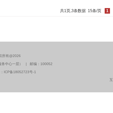
共1页,3条数据
15条/页
1
权所有@
2026
中心一层） | 邮编：100052
号：
ICP备18052723号-1
互