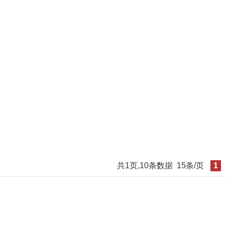
共1页,10条数据
15条/页
1