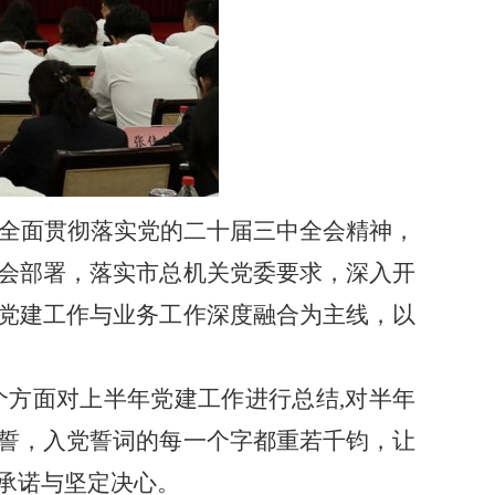
全面贯彻落实党的二十届三中全会精神，
会部署，落实市总机关党委要求，深入开
党建工作与业务工作深度融合为主线，以
个方面对上半年党建工作进行总结
,对半年
誓，入党誓词的每一个字都重若千钧，让
承诺与坚定决心。