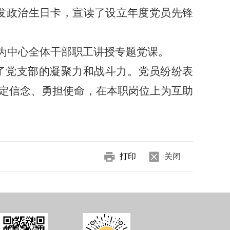
颁发政治生日卡，宣读了设立年度
党员先锋
”为中心全体干部职工讲授专题党课。
了党支部的凝聚力和战斗力
。党员纷纷表
定信念、勇担使命，在本职岗位上为互助
打印
关闭