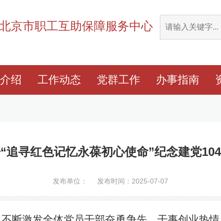
北京市职工互助保障服务中心
介绍
工作动态
党群工作
办事指南
“追寻红色记忆永葆初心使命”纪念建党10
发布单位： 发布时间：2025-07-07
，
不断激发全体党员干部奋勇争先、干事创业热情