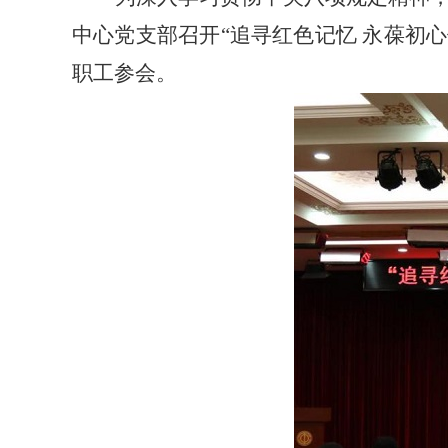
中心党支部召开
“追寻红色记忆 永葆初
职工参会。