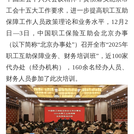
工会十五大工作要求，进一步提高职工互助
保障工作人员政策理论和业务水平，
12
月
2
日—
3
日，中国职工保险互助会北京办事
（以下简称“北京办事处”）召开全市“
2025
年
职工互助保障业务、财务培训班”，近
100
家
代办处（经办机构），
160
余名经办人员、
财务人员参加了此次培训。